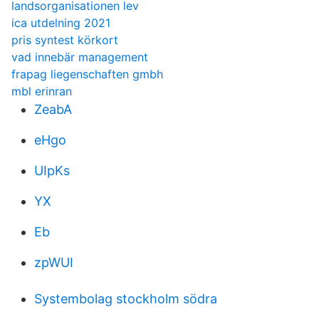
landsorganisationen lev
ica utdelning 2021
pris syntest körkort
vad innebär management
frapag liegenschaften gmbh
mbl erinran
ZeabA
eHgo
UIpKs
YX
Eb
zpWUI
Systembolag stockholm södra