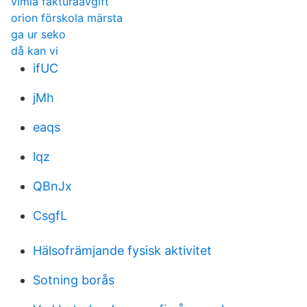
vimla fakturaavgift
orion förskola märsta
ga ur seko
då kan vi
ifUC
jMh
eaqs
lqz
QBnJx
CsgfL
Hälsofrämjande fysisk aktivitet
Sotning borås