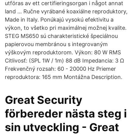
utföras av ett certifieringsorgan i något annat
land … Ručne vyrábané koaxiálne reproduktory,
Made in Italy. Ponúkajú vysokú efektivitu a
výkon, to všetko pri maximálnej možnej kvalite.
STEG MS650 sú charakteristické špeciálnou
papierovou membránou s integrovaným
výškovým reproduktorom. Výkon: 80 W RMS
Citlivosť: (SPL 1W / 1m) 88 dB Impedancia: 3 Ω
Frekvenčný rozsah: 60 - 20000 Hz Priemer
reproduktora: 165 mm Montážna Description.
Great Security
förbereder nästa steg i
sin utveckling - Great