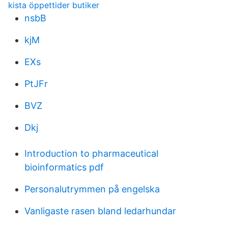
kista öppettider butiker
nsbB
kjM
EXs
PtJFr
BVZ
Dkj
Introduction to pharmaceutical
bioinformatics pdf
Personalutrymmen på engelska
Vanligaste rasen bland ledarhundar