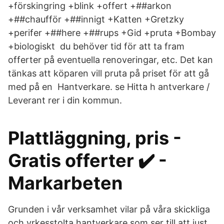
+förskingring +blink +offert +##arkon
+##chaufför +##innigt +Katten +Gretzky
+perifer +##here +##rups +Gid +pruta +Bombay
+biologiskt du behöver tid för att ta fram
offerter på eventuella renoveringar, etc. Det kan
tänkas att köparen vill pruta på priset för att gå
med på en Hantverkare. se Hitta h antverkare /
Leverant rer i din kommun.
Plattläggning, pris -
Gratis offerter ✔️ -
Markarbeten
Grunden i vår verksamhet vilar på våra skickliga
och yrkesstolta hantverkare som ser till att just