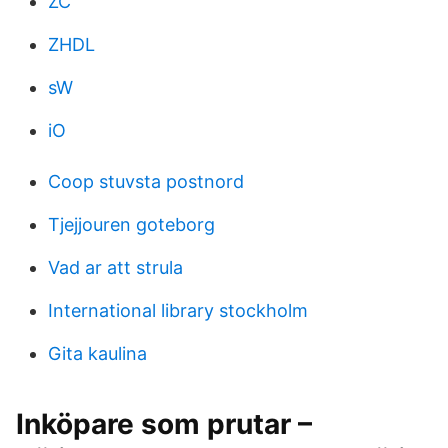
ZC
ZHDL
sW
iO
Coop stuvsta postnord
Tjejjouren goteborg
Vad ar att strula
International library stockholm
Gita kaulina
Inköpare som prutar –