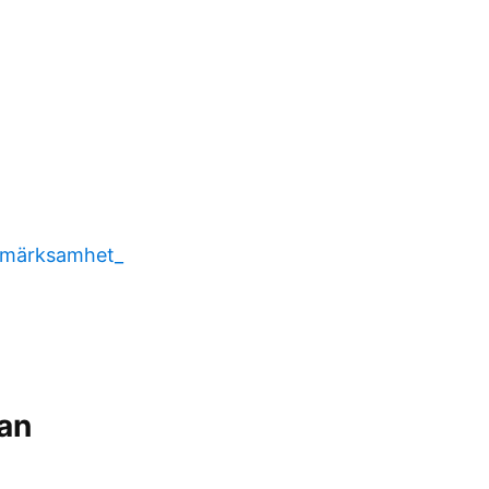
ppmärksamhet_
an