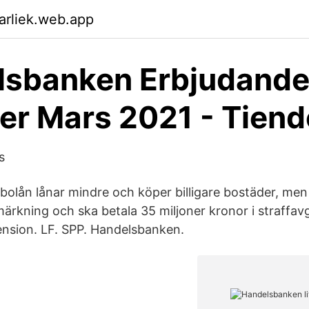
arliek.web.app
lsbanken Erbjudande
er Mars 2021 - Tien
s
bolån lånar mindre och köper billigare bostäder, m
ärkning och ska betala 35 miljoner kronor i straffavg
ension. LF. SPP. Handelsbanken.