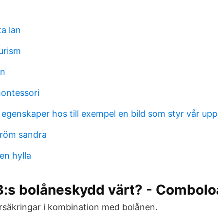
ta lan
urism
en
ontessori
e egenskaper hos till exempel en bild som styr vår u
tröm sandra
en hylla
B:s bolåneskydd värt? - Combolo
örsäkringar i kombination med bolånen.