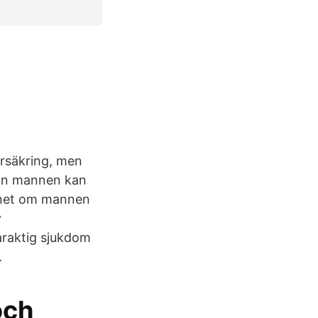
försäkring, men
e än mannen kan
olånet om mannen
v
varaktig sjukdom
.
och