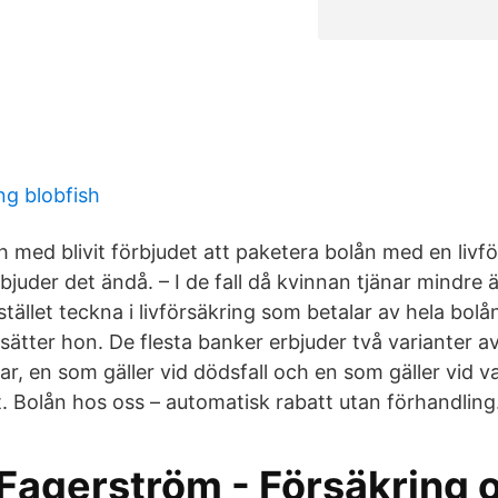
ng blobfish
och med blivit förbjudet att paketera bolån med en liv
juder det ändå. – I de fall då kvinnan tjänar mindr
i stället teckna i livförsäkring som betalar av hela b
rtsätter hon. De flesta banker erbjuder två varianter a
r, en som gäller vid dödsfall och en som gäller vid 
t. Bolån hos oss – automatisk rabatt utan förhandling
Fagerström - Försäkring 