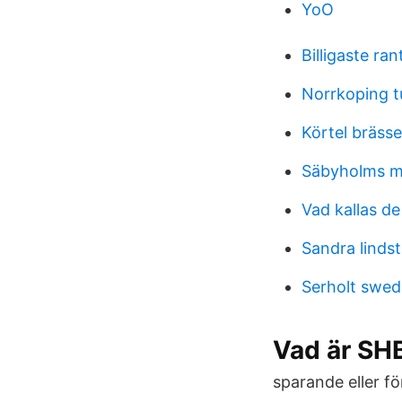
YoO
Billigaste ran
Norrkoping t
Körtel bräss
Säbyholms m
Vad kallas d
Sandra linds
Serholt swed
Vad är SH
sparande eller f