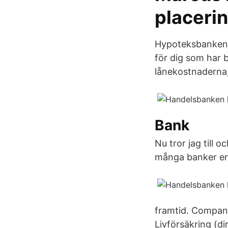
placeri
Hypoteksbanken b
för dig som har 
lånekostnaderna,
Bank
Nu tror jag till 
många banker er
framtid. Company
Livförsäkring (dir