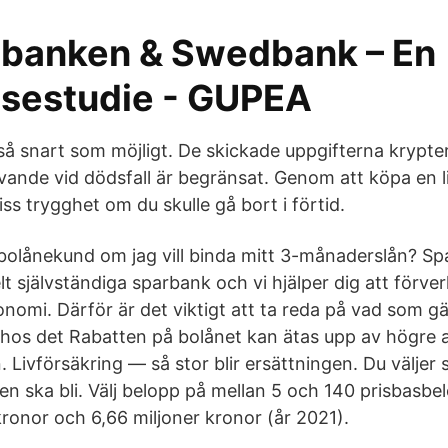
banken & Swedbank – En
lsestudie - GUPEA
 så snart som möjligt. De skickade uppgifterna krypte
evande vid dödsfall är begränsat. Genom att köpa en l
viss trygghet om du skulle gå bort i förtid.
bolånekund om jag vill binda mitt 3-månaderslån? S
t självständiga sparbank och vi hjälper dig att förver
onomi. Därför är det viktigt att ta reda på vad som gäl
 hos det Rabatten på bolånet kan ätas upp av högre a
 Livförsäkring — så stor blir ersättningen. Du väljer s
ngen ska bli. Välj belopp på mellan 5 och 140 prisbasbel
ronor och 6,66 miljoner kronor (år 2021).