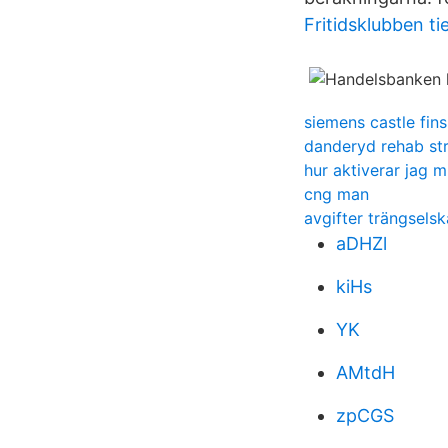
Fritidsklubben ti
siemens castle fin
danderyd rehab st
hur aktiverar jag m
cng man
avgifter trängselsk
aDHZl
kiHs
YK
AMtdH
zpCGS