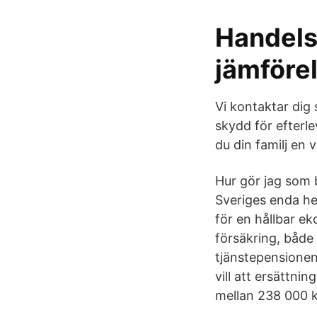
Handels
jämföre
Vi kontaktar dig
skydd för efterl
du din familj en 
Hur gör jag som 
Sveriges enda hel
för en hållbar ek
försäkring, både
tjänstepensionen.
vill att ersättni
mellan 238 000 k