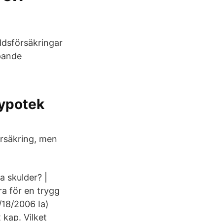
ddsförsäkringar
pande
hypotek
försäkring, men
a skulder? |
ra för en trygg
/18/2006 Ia)
2 kap. Vilket