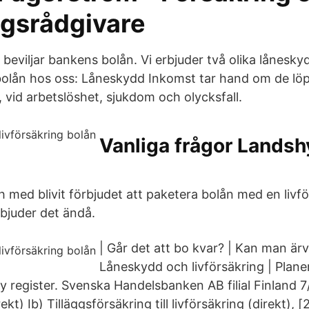
ngsrådgivare
eviljar bankens bolån. Vi erbjuder två olika lånesky
bolån hos oss: Låneskydd Inkomst tar hand om de lö
 vid arbetslöshet, sjukdom och olycksfall.
Vanliga frågor Lands
och med blivit förbjudet att paketera bolån med en liv
bjuder det ändå.
| Går det att bo kvar? | Kan man ärv
Låneskydd och livförsäkring | Plane
 register. Svenska Handelsbanken AB filial Finland 7
ekt) Ib) Tilläggsförsäkring till livförsäkring (direkt), [