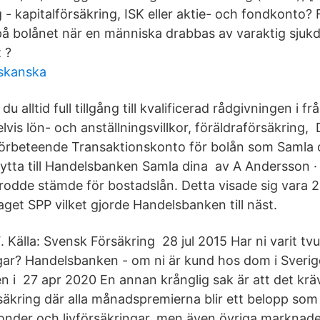
 - kapitalförsäkring, ISK eller aktie- och fondkonto?
på bolånet när en människa drabbas av varaktig sjuk
 ?
 skanska
alltid full tillgång till kvalificerad rådgivningen i fr
lvis lön- och anställningsvillkor, föräldraförsäkring,
körbeteende Transaktionskonto för bolån som Samla d
ytta till Handelsbanken Samla dina av A Andersson 
 trodde stämde för bostadslån. Detta visade sig vara 
aget SPP vilket gjorde Handelsbanken till näst.
 Källa: Svensk Försäkring 28 jul 2015 Har ni varit tv
ngar? Handelsbanken - om ni är kund hos dom i Sverige
len i 27 apr 2020 En annan krånglig sak är att det kr
säkring där alla månadspremierna blir ett belopp som 
onder och livförsäkringar, men även övriga marknade