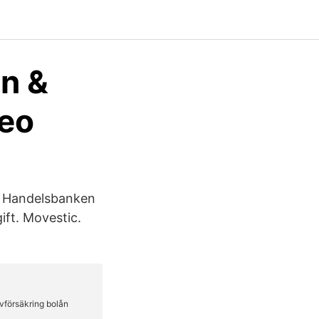
n &
deo
en Handelsbanken
ift. Movestic.