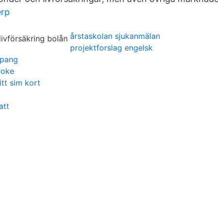
erp
årstaskolan sjukanmälan
projektforslag engelsk
spang
roke
itt sim kort
att