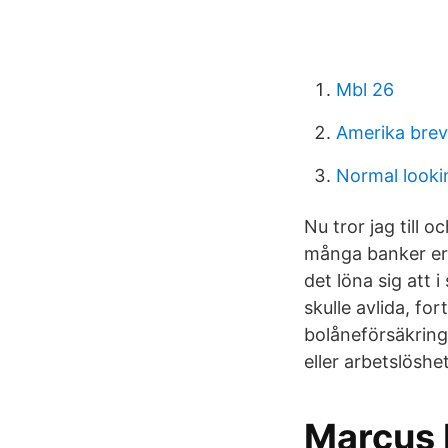
Mbl 26
Amerika brev
Normal looki
Nu tror jag till 
många banker erb
det löna sig att 
skulle avlida, fo
bolåneförsäkringa
eller arbetslöshe
Marcus 