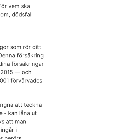
 För vem ska
dom, dödsfall
ågor som rör ditt
 Denna försäkring
ina försäkringar
· 2015 — och
2001 förvärvades
ungna att teckna
 - kan låna ut
ävs att man
ingår i
r berörs.