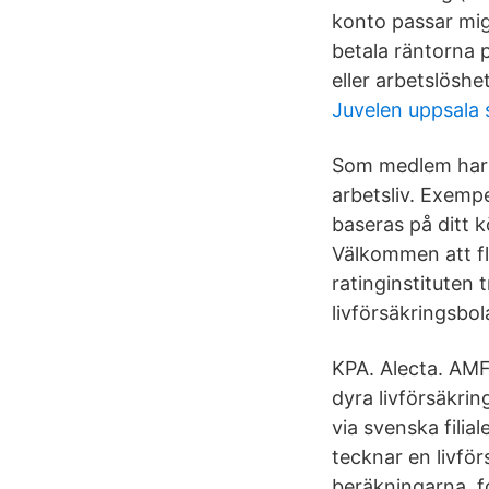
konto passar mig
betala räntorna 
eller arbetslöshet
Juvelen uppsala
Som medlem har du 
arbetsliv. Exempe
baseras på ditt 
Välkommen att fl
ratinginstituten
livförsäkringsbol
KPA. Alecta. AMF.
dyra livförsäkri
via svenska filia
tecknar en livför
beräkningarna. f