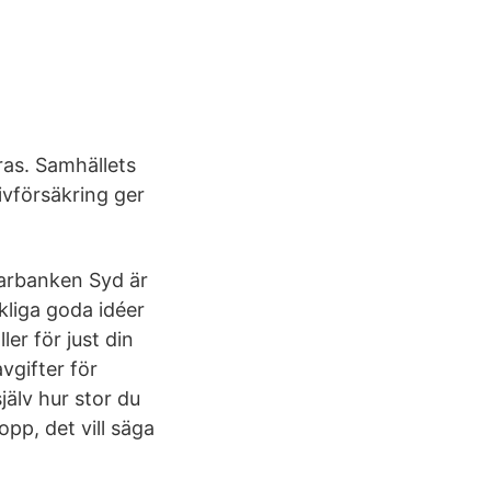
ras. Samhällets
ivförsäkring ger
parbanken Syd är
kliga goda idéer
ler för just din
vgifter för
jälv hur stor du
opp, det vill säga